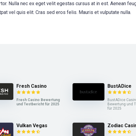
tor. Nulla nec ex eget velit egestas cursus at in est. Aenean feug
pat vel quis elit. Cras sed eros felis. Mauris et vulputate nulla.
Fresh Casino
BustADice
Fresh Casino Bewertung
BustADice Casi
und Testbericht für 2025
Bewertung und T
für 2025
Vulkan Vegas
Zodiac Casi