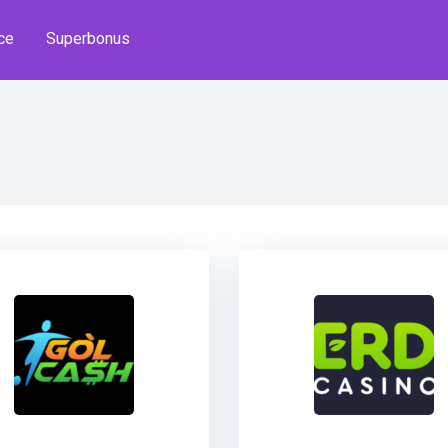
ce
Superbonus