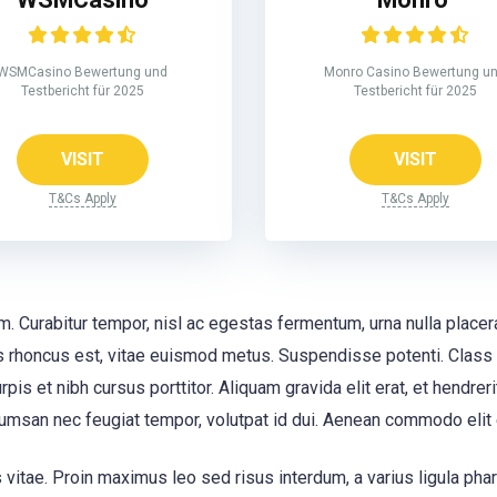
WSMCasino Bewertung und
Monro Casino Bewertung u
Testbericht für 2025
Testbericht für 2025
VISIT
VISIT
T&Cs Apply
T&Cs Apply
 Curabitur tempor, nisl ac egestas fermentum, urna nulla placer
is rhoncus est, vitae euismod metus. Suspendisse potenti. Class a
is et nibh cursus porttitor. Aliquam gravida elit erat, et hendreri
msan nec feugiat tempor, volutpat id dui. Aenean commodo elit era
vitae. Proin maximus leo sed risus interdum, a varius ligula pharet