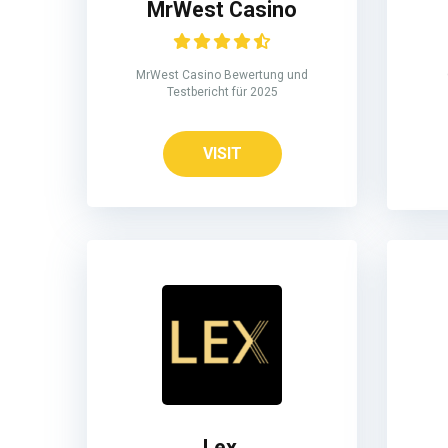
MrWest Casino
MrWest Casino Bewertung und
Testbericht für 2025
VISIT
Lex