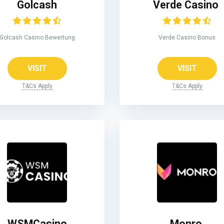
Golcash
Verde Casino
Golcash Casino Bewertung
Verde Casino Bonus
VISIT
VISIT
T&Cs Apply
T&Cs Apply
WSMCasino
Monro