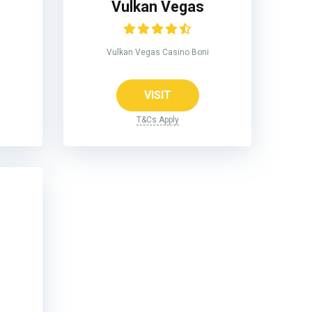
Vulkan Vegas
Vulkan Vegas Casino Boni
VISIT
T&Cs Apply