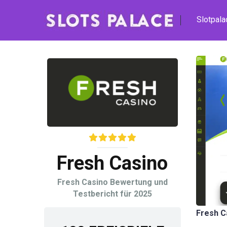
Slotpala
Fresh Casino
Fresh Casino Bewertung
und
Testbericht für 2025
Fresh C