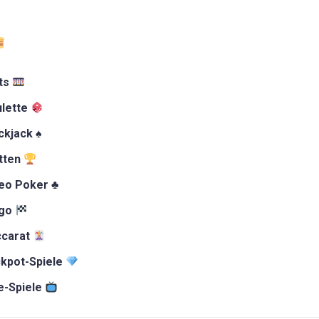
ts
lette
ckjack
♠️
tten
eo Poker
♣️
go
carat
kpot-Spiele
e-Spiele