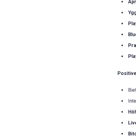
Apr
Ygg
Pla
Blu
Pra
Pla
Positiv
Bie
Int
Höh
Liv
Bit