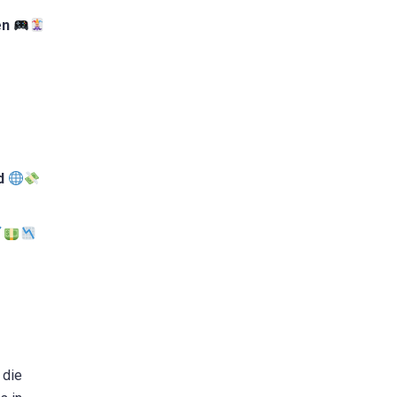
en
d
 die