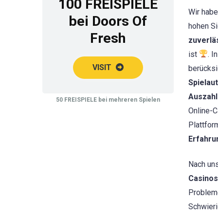
100 FREISPIELE
Wir hab
bei Doors Of
hohen Si
Fresh
zuverlä
ist
. 
VISIT
berücksi
Spielaut
Auszahl
50 FREISPIELE bei
mehreren Spielen
Online-C
Plattfor
Erfahru
Nach un
Casinos
Problem
Schwieri