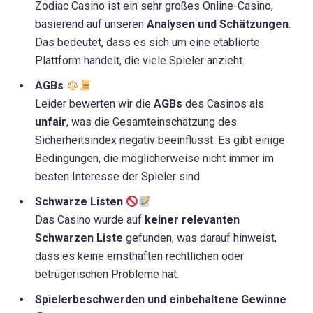
Zodiac Casino ist ein sehr großes Online-Casino,
basierend auf unseren
Analysen und Schätzungen
.
Das bedeutet, dass es sich um eine etablierte
Plattform handelt, die viele Spieler anzieht.
AGBs
Leider bewerten wir die
AGBs
des Casinos als
unfair
, was die Gesamteinschätzung des
Sicherheitsindex negativ beeinflusst. Es gibt einige
Bedingungen, die möglicherweise nicht immer im
besten Interesse der Spieler sind.
Schwarze Listen
Das Casino wurde auf
keiner relevanten
Schwarzen Liste
gefunden, was darauf hinweist,
dass es keine ernsthaften rechtlichen oder
betrügerischen Probleme hat.
Spielerbeschwerden und einbehaltene Gewinne