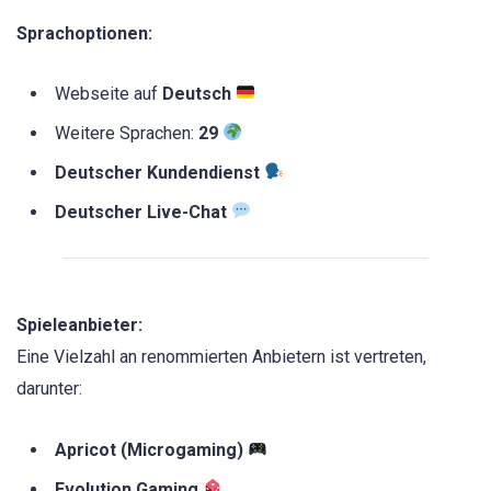
Sprachoptionen:
Webseite auf
Deutsch
Weitere Sprachen:
29
Deutscher Kundendienst
Deutscher Live-Chat
Spieleanbieter:
Eine Vielzahl an renommierten Anbietern ist vertreten,
darunter:
Apricot (Microgaming)
Evolution Gaming