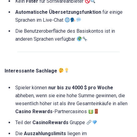
Kein
Filter
für Softwareanbieter
Automatische Übersetzungsfunktion
für einige
Sprachen im Live-Chat
Die Benutzeroberfläche des Basiskontos ist in
anderen Sprachen verfügbar
Interessante Sachlage
Spieler können
nur bis zu 4000 $ pro Woche
abheben, wenn sie eine hohe Summe gewinnen, die
wesentlich höher ist als ihre Gesamteinkäufe in allen
Casino Rewards
-Partnercasinos
Teil der
CasinoRewards
Gruppe
Die
Auszahlungslimits
liegen im