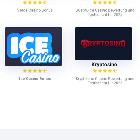
Verde Casino Bonus
BustADice Casino Bewertung und
Testbericht für 2025
Ice Casino
Kryptosino
Ice Casino Bonus
Kryptosino Casino Bewertung und
Testbericht für 2025