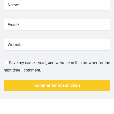
Save my name, email, and website in this browser for the
next time I comment.