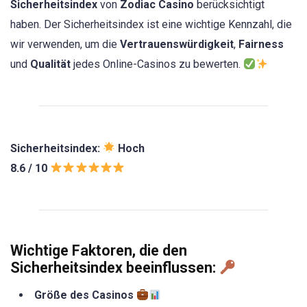
Sicherheitsindex
von
Zodiac Casino
berücksichtigt
haben. Der Sicherheitsindex ist eine wichtige Kennzahl, die
wir verwenden, um die
Vertrauenswürdigkeit
,
Fairness
und
Qualität
jedes Online-Casinos zu bewerten.
Sicherheitsindex:
Hoch
8.6 / 10
Wichtige Faktoren, die den
Sicherheitsindex beeinflussen:
Größe des Casinos